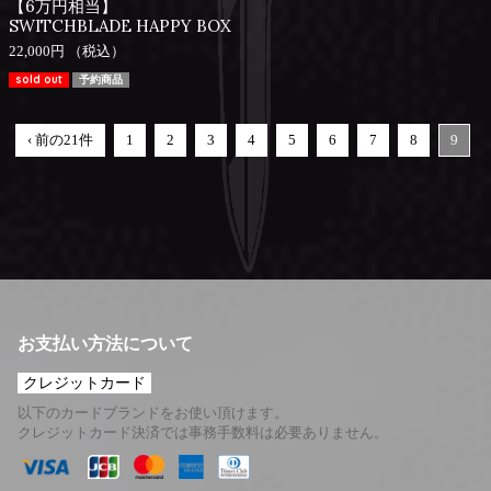
【6万円相当】
SWITCHBLADE HAPPY BOX
22,000円 （税込）
sold out
予約商品
‹ 前の21件
1
2
3
4
5
6
7
8
9
お支払い方法について
クレジットカード
以下のカードブランドをお使い頂けます。
クレジットカード決済では事務手数料は必要ありません。