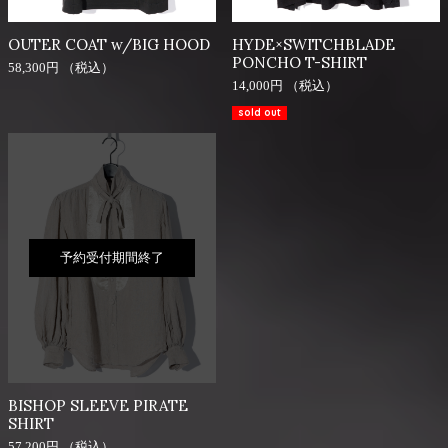
OUTER COAT w/BIG HOOD
HYDE×SWITCHBLADE
PONCHO T-SHIRT
58,300円 （税込）
14,000円 （税込）
sold out
BISHOP SLEEVE PIRATE
SHIRT
57,200円 （税込）