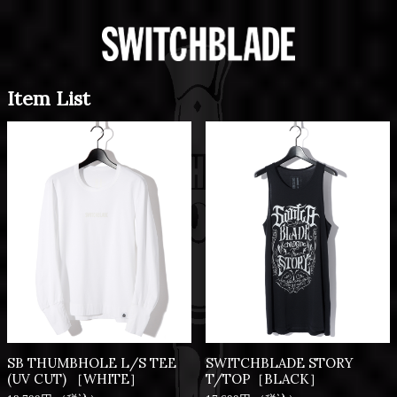
Item List
SB THUMBHOLE L/S TEE
SWITCHBLADE STORY
(UV CUT) ［WHITE］
T/TOP［BLACK］