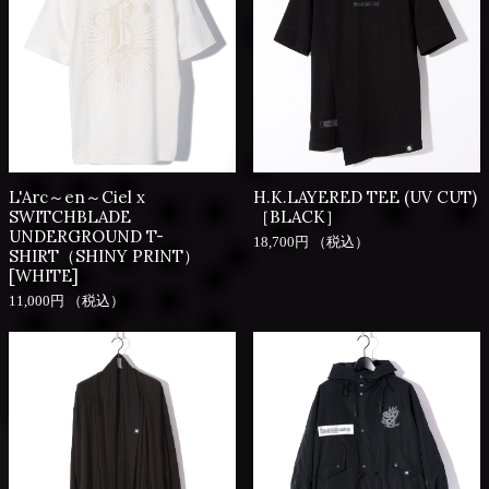
L'Arc～en～Ciel x
H.K.LAYERED TEE (UV CUT)
SWITCHBLADE
［BLACK］
UNDERGROUND T-
18,700円 （税込）
SHIRT（SHINY PRINT）
[WHITE]
11,000円 （税込）