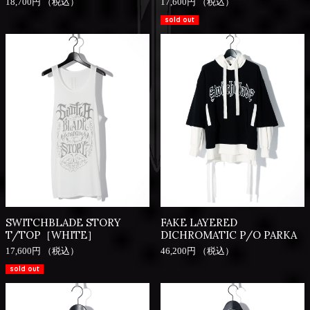
18,700円 （税込）
17,600円 （税込）
sold out
SWITCHBLADE STORY
FAKE LAYERED
T/TOP［WHITE］
DICHROMATIC P/O PARKA
17,600円 （税込）
46,200円 （税込）
sold out