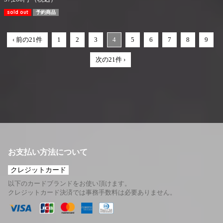
sold out
予約商品
‹ 前の21件
1
2
3
4
5
6
7
8
9
次の21件 ›
お支払い方法について
クレジットカード
以下のカードブランドをお使い頂けます。
クレジットカード決済では事務手数料は必要ありません。