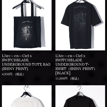
L'Arc～en～Ciel x
L'Arc～en～Ciel x
SWITCHBLADE
SWITCHBLADE
UNDERGROUND TOTE BAG
UNDERGROUND T-
(SHINY PRINT)
SHIRT（SHINY PRINT）
[BLACK]
4,950円 （税込）
11,000円 （税込）