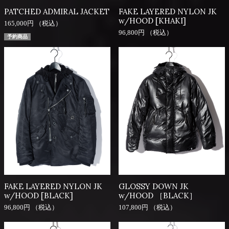
PATCHED ADMIRAL JACKET
FAKE LAYERED NYLON JK
w/HOOD [KHAKI]
165,000円 （税込）
96,800円 （税込）
予約商品
FAKE LAYERED NYLON JK
GLOSSY DOWN JK
w/HOOD [BLACK]
w/HOOD ［BLACK］
96,800円 （税込）
107,800円 （税込）