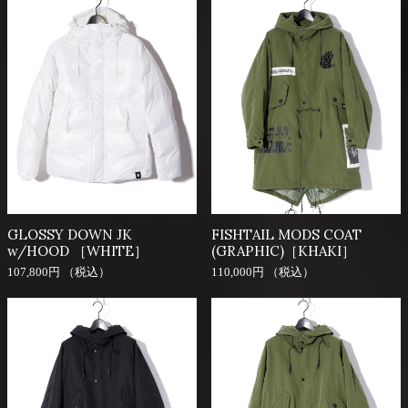
GLOSSY DOWN JK
FISHTAIL MODS COAT
w/HOOD ［WHITE］
(GRAPHIC)［KHAKI］
107,800円 （税込）
110,000円 （税込）