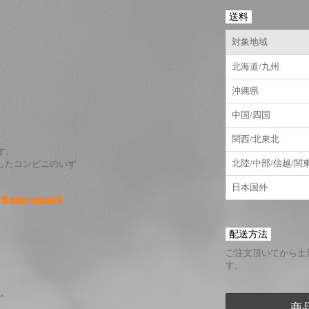
送料
対象地域
北海道/九州
沖縄県
中国/四国
関西/北東北
す。
北陸/中部/信越/関
したコンビニのいず
日本国外
配送方法
ご注文頂いてから土
す。
。
商