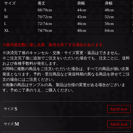
サイズ
着丈
肩幅
身幅
S
68/70cm
44cm
48cm
M
70/72cm
45cm
52cm
L
72/74cm
46cm
56cm
XL
74/76cm
48cm
64cm
※販売規定数に達し次第、販売を終了する場合があります。
※決済完了後のキャンセル・交換・サイズ変更・返品はできません。
※ご注文完了後に追加でご注文をいただいた場合でも、注文ごとに、送料
および各種手数料が発生します。
※同時に複数の商品をご注文いただいた場合は、すべての商品が揃い次第
発送となります。予約・受注商品など発送時期の異なる商品を併せてご注
文の場合にはご注意ください。
※画像の商品はサンプルの為、製品は仕様の変更がある場合がございま
す。予めご了承のうえ、ご購入ください。
S
Sold out
サイズ
M
Sold out
サイズ