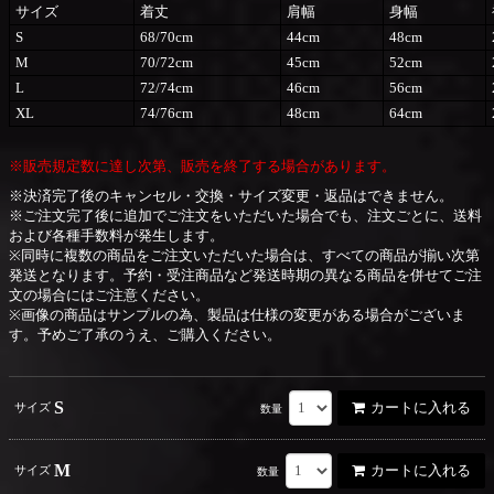
サイズ
着丈
肩幅
身幅
S
68/70cm
44cm
48cm
M
70/72cm
45cm
52cm
L
72/74cm
46cm
56cm
XL
74/76cm
48cm
64cm
※販売規定数に達し次第、販売を終了する場合があります。
※決済完了後のキャンセル・交換・サイズ変更・返品はできません。
※ご注文完了後に追加でご注文をいただいた場合でも、注文ごとに、送料
および各種手数料が発生します。
※同時に複数の商品をご注文いただいた場合は、すべての商品が揃い次第
発送となります。予約・受注商品など発送時期の異なる商品を併せてご注
文の場合にはご注意ください。
※画像の商品はサンプルの為、製品は仕様の変更がある場合がございま
す。予めご了承のうえ、ご購入ください。
S
カートに入れる
サイズ
数量
M
カートに入れる
サイズ
数量