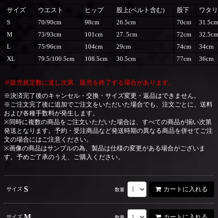
サイズ
ウエスト
ヒップ
股上(ベルト含む)
股下
ワタリ
S
70/90cm
98cm
26.5cm
70cm
31.5c
M
73/93cm
101cm
27..5cm
72cm
32.5c
L
75/96cm
104cm
29cm
74cm
34cm
XL
79.5/100.5cm
108.5cm
30.5cm
77cm
36cm
※販売規定数に達し次第、販売を終了する場合があります。
※決済完了後のキャンセル・交換・サイズ変更・返品はできません。
※ご注文完了後に追加でご注文をいただいた場合でも、注文ごとに、送料
および各種手数料が発生します。
※同時に複数の商品をご注文いただいた場合は、すべての商品が揃い次第
発送となります。予約・受注商品など発送時期の異なる商品を併せてご注
文の場合にはご注意ください。
※画像の商品はサンプルの為、製品は仕様の変更がある場合がございま
す。予めご了承のうえ、ご購入ください。
S
カートに入れる
サイズ
数量
M
カートに入れる
サイズ
数量