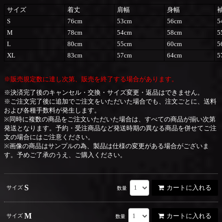
サイズ
着丈
肩幅
身幅
S
76cm
53cm
56cm
5
M
78cm
54cm
58cm
5
L
80cm
55cm
60cm
5
XL
83cm
57cm
64cm
5
※販売規定数に達し次第、販売を終了する場合があります。
※決済完了後のキャンセル・交換・サイズ変更・返品はできません。
※ご注文完了後に追加でご注文をいただいた場合でも、注文ごとに、送料
および各種手数料が発生します。
※同時に複数の商品をご注文いただいた場合は、すべての商品が揃い次第
発送となります。予約・受注商品など発送時期の異なる商品を併せてご注
文の場合にはご注意ください。
※画像の商品はサンプルの為、製品は仕様の変更がある場合がございま
す。予めご了承のうえ、ご購入ください。
S
カートに入れる
サイズ
数量
M
カートに入れる
サイズ
数量