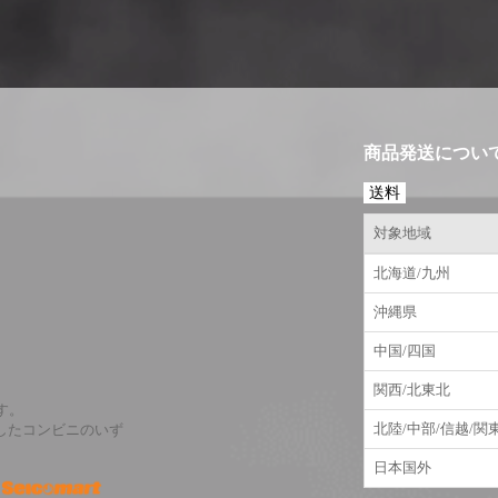
商品発送につい
送料
対象地域
北海道/九州
沖縄県
中国/四国
関西/北東北
す。
北陸/中部/信越/関
したコンビニのいず
日本国外