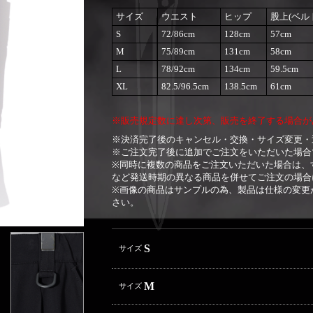
サイズ
ウエスト
ヒップ
股上(ベル
S
72/86cm
128cm
57cm
M
75/89cm
131cm
58cm
L
78/92cm
134cm
59.5cm
XL
82.5/96.5cm
138.5cm
61cm
※販売規定数に達し次第、販売を終了する場合が
※決済完了後のキャンセル・交換・サイズ変更・
※ご注文完了後に追加でご注文をいただいた場合
※同時に複数の商品をご注文いただいた場合は、
など発送時期の異なる商品を併せてご注文の場合
※画像の商品はサンプルの為、製品は仕様の変更
さい。
S
サイズ
M
サイズ