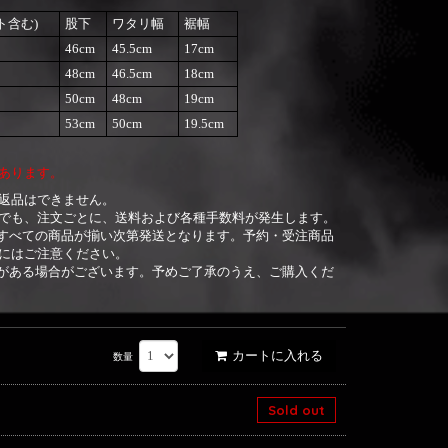
ト含む)
股下
ワタリ幅
裾幅
46cm
45.5cm
17cm
48cm
46.5cm
18cm
50cm
48cm
19cm
53cm
50cm
19.5cm
あります。
返品はできません。
でも、注文ごとに、送料および各種手数料が発生します。
すべての商品が揃い次第発送となります。予約・受注商品
にはご注意ください。
がある場合がございます。予めご了承のうえ、ご購入くだ
カートに入れる
数量
Sold out