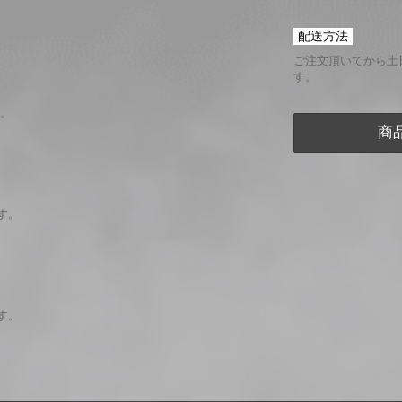
配送方法
ご注文頂いてから土
す。
。
商
ます。
ます。