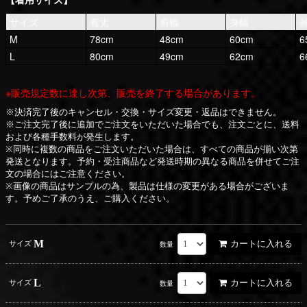
サイズ
着丈
肩幅
身幅
M
78cm
48cm
60cm
6
L
80cm
49cm
62cm
6
※販売規定数に達し次第、販売を終了する場合があります。
※決済完了後のキャンセル・交換・サイズ変更・返品はできません。
※ご注文完了後に追加でご注文をいただいた場合でも、注文ごとに、送料
および各種手数料が発生します。
※同時に複数の商品をご注文いただいた場合は、すべての商品が揃い次第
発送となります。予約・受注商品など発送時期の異なる商品を併せてご注
文の場合にはご注意ください。
※画像の商品はサンプルの為、製品は仕様の変更がある場合がございま
す。予めご了承のうえ、ご購入ください。
M
カートに入れる
サイズ
数量
L
カートに入れる
サイズ
数量