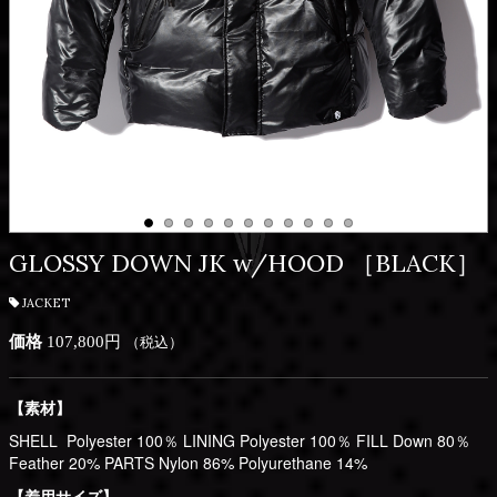
GLOSSY DOWN JK w/HOOD ［BLACK］
JACKET
価格
107,800円
（税込）
【素材】
SHELL Polyester 100％ LINING Polyester 100％ FILL Down 80％
Feather 20% PARTS Nylon 86% Polyurethane 14%
【着用サイズ】