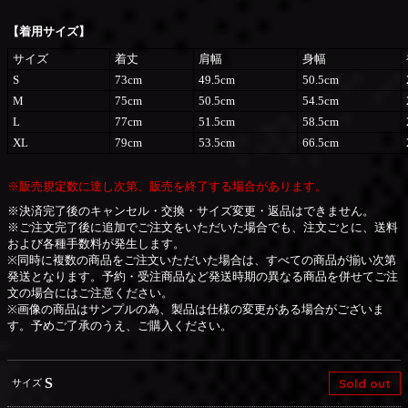
【着用サイズ】
サイズ
着丈
肩幅
身幅
S
73cm
49.5cm
50.5cm
M
75cm
50.5cm
54.5cm
L
77cm
51.5cm
58.5cm
XL
79cm
53.5cm
66.5cm
※販売規定数に達し次第、販売を終了する場合があります。
※決済完了後のキャンセル・交換・サイズ変更・返品はできません。
※ご注文完了後に追加でご注文をいただいた場合でも、注文ごとに、送料
および各種手数料が発生します。
※同時に複数の商品をご注文いただいた場合は、すべての商品が揃い次第
発送となります。予約・受注商品など発送時期の異なる商品を併せてご注
文の場合にはご注意ください。
※画像の商品はサンプルの為、製品は仕様の変更がある場合がございま
す。予めご了承のうえ、ご購入ください。
S
Sold out
サイズ