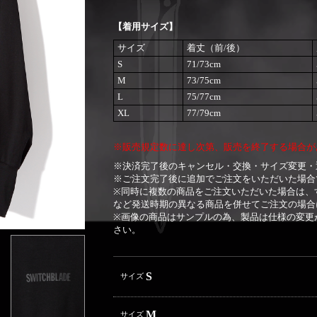
【着用サイズ】
サイズ
着丈（前/後）
S
71/73cm
M
73/75cm
L
75/77cm
XL
77/79cm
※販売規定数に達し次第、販売を終了する場合が
※決済完了後のキャンセル・交換・サイズ変更・
※ご注文完了後に追加でご注文をいただいた場合
※同時に複数の商品をご注文いただいた場合は、
など発送時期の異なる商品を併せてご注文の場合
※画像の商品はサンプルの為、製品は仕様の変更
さい。
S
サイズ
M
サイズ