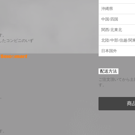
沖縄県
中国/四国
関西/北東北
す。
北陸/中部/信越/関
したコンビニのいず
日本国外
配送方法
ご注文頂いてから土
す。
。
商
ます。