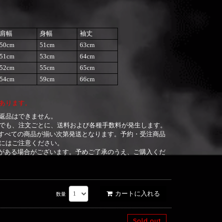
肩幅
身幅
袖丈
50cm
51cm
63cm
51cm
53cm
64cm
52cm
55cm
65cm
54cm
59cm
66cm
あります。
返品はできません。
でも、注文ごとに、送料および各種手数料が発生します。
すべての商品が揃い次第発送となります。予約・受注商品
にはご注意ください。
がある場合がございます。予めご了承のうえ、ご購入くだ
カートに入れる
数量
Sold out