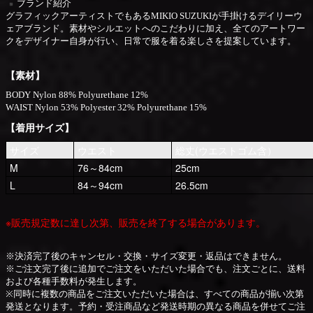
ブランド紹介
​グラフィックアーティストでもあるMIKIO SUZUKIが手掛けるデイリーウ
ェアブランド。
素材やシルエットへのこだわりに加え、
全てのアートワー
クをデザイナー自身が行い、
日常で服を着る楽しさを提案しています。
【素材】
BODY Nylon 88% Polyurethane 12%
WAIST Nylon 53% Polyester 32% Polyurethane 15%
【着用サイズ】
サイズ
ウエスト
総丈(ウエストゴム含）
M
76～84cm
25cm
L
84～94cm
26.5cm
※販売規定数に達し次第、販売を終了する場合があります。
※決済完了後のキャンセル・交換・サイズ変更・返品はできません。
※ご注文完了後に追加でご注文をいただいた場合でも、注文ごとに、送料
および各種手数料が発生します。
※同時に複数の商品をご注文いただいた場合は、すべての商品が揃い次第
発送となります。予約・受注商品など発送時期の異なる商品を併せてご注